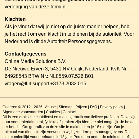
verlenging van deze termijn.
Klachten
Als je vindt dat wij je niet op de juiste manier helpen, heb
je het recht om een klacht in te dienen bij de autoriteit. Voor
Nederland is dit de Autoriteit Persoonsgegevens.
Contactgegevens
Online Media Solutions B.V.
De Nieuwe Erven 3, 5431 NV Cuijk, Nederland. KvK Nr.:
64928543 BTW Nr.: NL8559.07.526.B01
vragen@flirt.support +3173 2032 015.
Ouderen © 2012 - 2026
|
Abuse
|
Sitemap
|
Prijzen
|
FAQ
|
Privacy policy
|
Algemene voorwaarden
|
Cookies
|
Contact
Dit is een erotische chatdienst en maakt gebruik van fictieve profielen. Deze zijn
puur voor entertainment, fysieke afspraken zijn hiermee niet mogelijk. Je betaalt
per bericht. Om gebruik van deze site te maken dien je 18+ te zijn. Om je
optimaal van dienst te zijn verwerken wij bijzondere persoonsgegevens. De
minimumleeftijd voor deelname is 18 jaar. Personen onder de minimumleeftijd